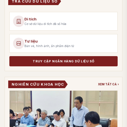
TRA CỨU DỮ LIỆU SỐ
Di tích
Cơ sở dữ liệu di tích đã số hóa
Tư liệu
Bản vẽ, hình ảnh, ấn phẩm điện tử
TRUY CẬP NGÂN HÀNG DỮ LIỆU SỐ
NGHIÊN CỨU KHOA HỌC
XEM TẤT CẢ
›