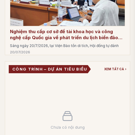
Nghiệm thu cấp cơ sở đề tài khoa học và công
nghệ cấp Quốc gia về phát triển du lịch biển đảo
bền vững gắn với bảo tồn di sản văn hóa và thiên
Sáng ngày 20/7/2026, tại Viện Bảo tồn di tích, Hội đồng tự đánh
nhiên
20/07/2026
Bảo tồn sắc phong tại di tích: Từ nhận diện giá trị
đến xây dựng quy trình kỹ thuật
CÔNG TRÌNH – DỰ ÁN TIÊU BIỂU
XEM TẤT CẢ
›
16/07/2026
Hội thảo khoa học về bảo tồn di sản làng Việt truyền
thống gắn với du lịch xanh, bền vững
09/07/2026
Hội thảo khoa học quốc gia: “Nghiên cứu bảo tồn và
phát huy giá tri di sản văn hoá Phật viện Đồng
Dương”
15/05/2026
Chưa có nội dung