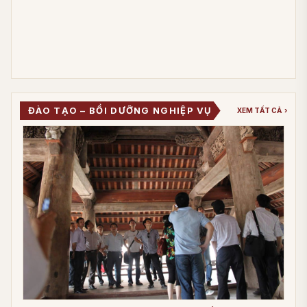
ĐÀO TẠO – BỒI DƯỠNG NGHIỆP VỤ
XEM TẤT CẢ
›