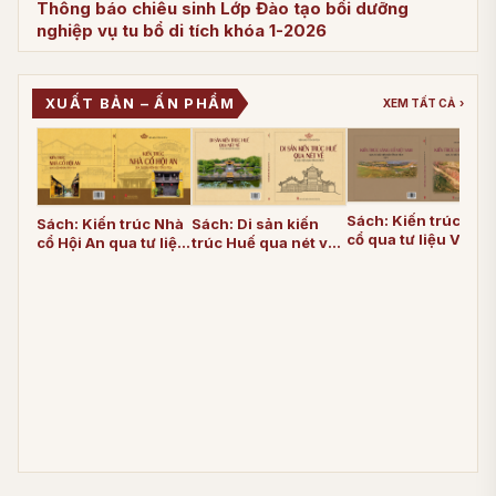
Thông báo chiêu sinh Lớp Đào tạo bồi dưỡng
nghiệp vụ tu bổ di tích khóa 1-2026
Theo Thông báo số 18/TB-VBTDT ngày 01/7/2026, Viện Bảo tồn
di
XUẤT BẢN – ẤN PHẨM
XEM TẤT CẢ
›
01/07/2026
Mẫu hồ sơ đăng ký Lớp ĐTBDNV tu bổ di tích
01/07/2026
Viện Bảo tồn di tích tăng cường liên kết đào tạo, bồi
Sách: Kiến trúc làn
Sách: Kiến trúc Nhà
Sách: Di sản kiến
dưỡng nghiệp vụ tu bổ di tích
cổ qua tư liệu Viện
cổ Hội An qua tư liệu
trúc Huế qua nét vẽ
31/10/2025
Bảo tồn di tích (Tập
Viện Bảo tồn di tích
tư liệu Viện Bảo tồn
1)
di tích
Viện Bảo tồn di tích đẩy mạnh công tác đào tạo, bồi
dưỡng nghiệp vụ tu bổ di tích
25/06/2025